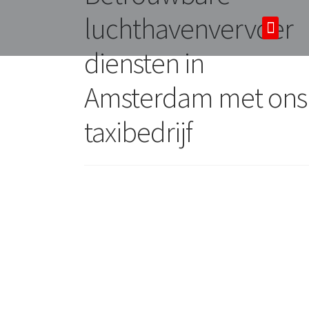
luchthavenvervoer
Over ons
Tours & tickets
diensten in
Amsterdam met ons
taxibedrijf