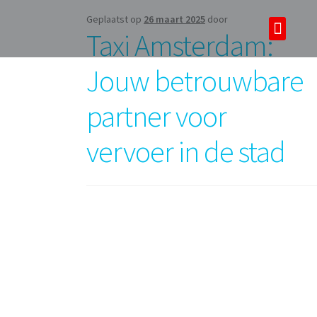
Geplaatst op
26 maart 2025
door
Taxi Amsterdam:
Over ons
Tours & tickets
Jouw betrouwbare
partner voor
vervoer in de stad