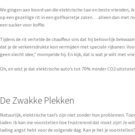
We gingen aan boord van die elektrische taxi en beste vrienden, ik
op een gezellige rit in een golfkarretje zaten… alleen dan met mee
een sucker voor koffie.
Tijdens de rit vertelde de chauffeur ons dat hij behoorlijk bekwaam
dat je de verkeersdrukte kon vermijden met speciale rijbanen. Voor 
geen slecht idee,” mompelde hij. En kijk, dat is wat je wilt met vr
Oh, en wist je dat elektrische auto’s tot 70% minder CO2 uitstot
De Zwakke Plekken
Natuurlijk, elektrische taxi’s zijn niet zonder hun problemen. Toe
laden. Ik kan me voorstellen hoe frustrerend dat moet zijn! Je wilt
lading angst hebt voor de volgende dag. Kan je het je voorstell