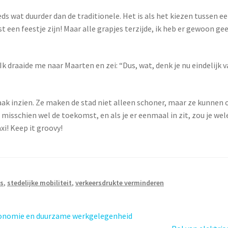
ds wat duurder dan de traditionele. Het is als het kiezen tussen ee
t een feestje zijn! Maar alle grapjes terzijde, ik heb er gewoon
 Ik draaide me naar Maarten en zei: “Dus, wat, denk je nu eindelijk v
vaak inzien. Ze maken de stad niet alleen schoner, maar ze kunnen 
 misschien wel de toekomst, en als je er eenmaal in zit, zou je w
xi! Keep it groovy!
's
,
stedelijke mobiliteit
,
verkeersdrukte verminderen
 economie en duurzame werkgelegenheid