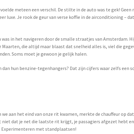
 voelde meteen een verschil. De stilte in de auto was te gek! Geen
r luxe. Je rook de geur van verse koffie in de airconditioning – d
 was in het navigeren door de smalle straatjes van Amsterdam. Hij v
Maarten, die altijd maar blaast dat snelheid alles is, viel die geg
ienden. Soms moet je gewoon je gelijk halen.
en dan hun benzine-tegenhangers? Dat zijn cijfers waar zelfs een
n we aan het eind van onze rit kwamen, merkte de chauffeur op dat 
 niet dat je net die laatste rit krijgt, je passagiers afgezet hebt
en? Experimenteren met standplaatsen!