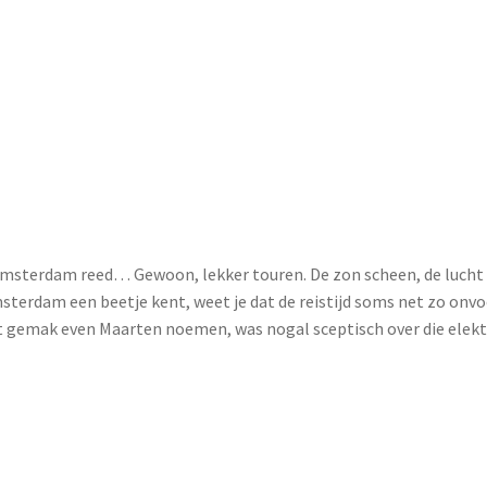
r Amsterdam reed… Gewoon, lekker touren. De zon scheen, de lucht 
terdam een beetje kent, weet je dat de reistijd soms net zo onvoo
et gemak even Maarten noemen, was nogal sceptisch over die elekt