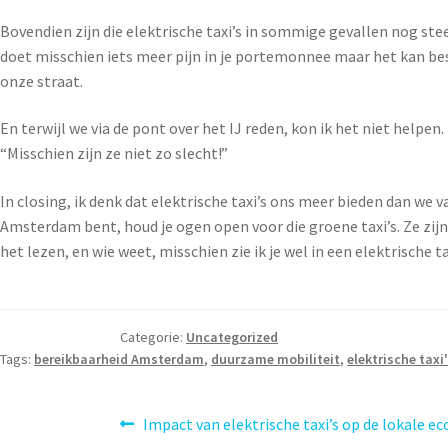
Bovendien zijn die elektrische taxi’s in sommige gevallen nog stee
doet misschien iets meer pijn in je portemonnee maar het kan bes
onze straat.
En terwijl we via de pont over het IJ reden, kon ik het niet helpen.
“Misschien zijn ze niet zo slecht!”
In closing, ik denk dat elektrische taxi’s ons meer bieden dan we 
Amsterdam bent, houd je ogen open voor die groene taxi’s. Ze zijn
het lezen, en wie weet, misschien zie ik je wel in een elektrische ta
Categorie:
Uncategorized
Tags:
bereikbaarheid Amsterdam
,
duurzame mobiliteit
,
elektrische taxi
Impact van elektrische taxi’s op de lokale