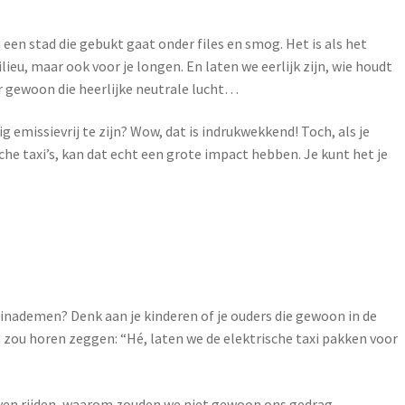
n een stad die gebukt gaat onder files en smog. Het is als het
lieu, maar ook voor je longen. En laten we eerlijk zijn, wie houdt
aar gewoon die heerlijke neutrale lucht…
 emissievrij te zijn? Wow, dat is indrukwekkend! Toch, als je
che taxi’s, kan dat echt een grote impact hebben. Je kunt het je
 inademen? Denk aan je kinderen of je ouders die gewoon in de
n zou horen zeggen: “Hé, laten we de elektrische taxi pakken voor
blijven rijden, waarom zouden we niet gewoon ons gedrag