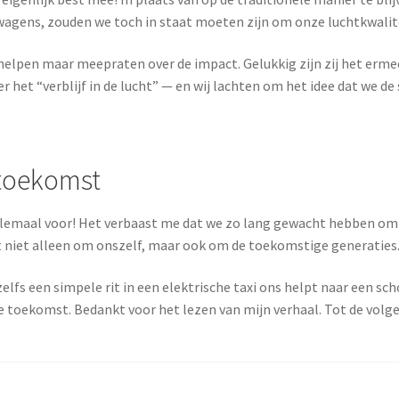
 wagens, zouden we toch in staat moeten zijn om onze luchtkwalit
et helpen maar meepraten over de impact. Gelukkig zijn zij het erm
t “verblijf in de lucht” — en wij lachten om het idee dat we de 
 toekomst
 er helemaal voor! Het verbaast me dat we zo lang gewacht hebben o
it niet alleen om onszelf, maar ook om de toekomstige generaties
elfs een simpele rit in een elektrische taxi ons helpt naar een sc
ke toekomst. Bedankt voor het lezen van mijn verhaal. Tot de volg