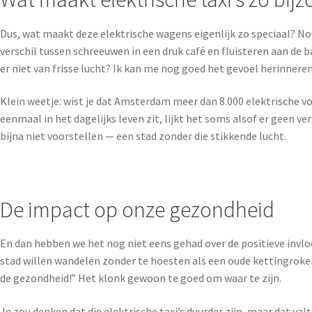
Dus, wat maakt deze elektrische wagens eigenlijk zo speciaal? Nou, 
verschil tussen schreeuwen in een druk café en fluisteren aan de bar
er niet van frisse lucht? Ik kan me nog goed het gevoel herinneren
Klein weetje: wist je dat Amsterdam meer dan 8.000 elektrische voe
eenmaal in het dagelijks leven zit, lijkt het soms alsof er geen v
bijna niet voorstellen — een stad zonder die stikkende lucht.
De impact op onze gezondheid
En dan hebben we het nog niet eens gehad over de positieve invloe
stad willen wandelen zonder te hoesten als een oude kettingroker. 
de gezondheid!” Het klonk gewoon te goed om waar te zijn.
Je zou denken dat die elektrische taxi’s duurder zijn, maar dat va