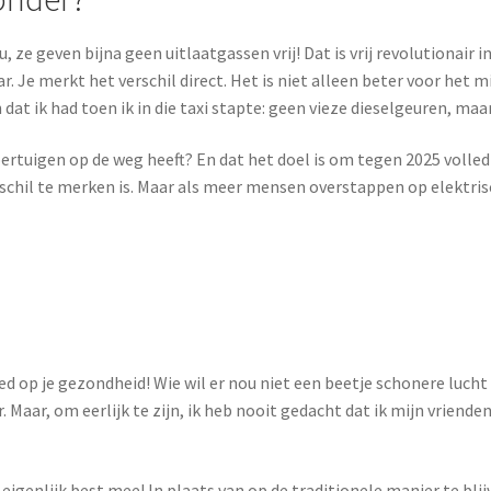
ze geven bijna geen uitlaatgassen vrij! Dat is vrij revolutionair i
. Je merkt het verschil direct. Het is niet alleen beter voor het mi
 dat ik had toen ik in die taxi stapte: geen vieze dieselgeuren, m
rtuigen op de weg heeft? En dat het doel is om tegen 2025 volledig
erschil te merken is. Maar als meer mensen overstappen op elektris
d op je gezondheid! Wie wil er nou niet een beetje schonere lucht
Maar, om eerlijk te zijn, ik heb nooit gedacht dat ik mijn vriende
lt eigenlijk best mee! In plaats van op de traditionele manier te 