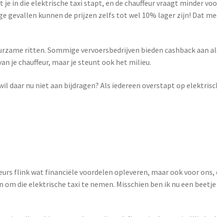
dat je in die elektrische taxi stapt, en de chauffeur vraagt minder vo
e gevallen kunnen de prijzen zelfs tot wel 10% lager zijn! Dat meer
urzame ritten. Sommige vervoersbedrijven bieden cashback aan als j
van je chauffeur, maar je steunt ook het milieu.
l daar nu niet aan bijdragen? Als iedereen overstapt op elektrisch
uffeurs flink wat financiële voordelen opleveren, maar ook voor ons,
 om die elektrische taxi te nemen. Misschien ben ik nu een beetje