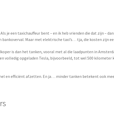
ls je een taxichauffeur bent – en ik heb vrienden die dat zijn – da
en bankoverval. Maar met elektrische taxi’s… tja, die kosten zijn ee
koper is dan het tanken, vooral met al die laadpunten in Amsterdam
een volledig opgeladen Tesla, bijvoorbeeld, tot wel 500 kilometer 
n snel en efficiënt afzetten. En ja… minder tanken betekent ook meer
rs