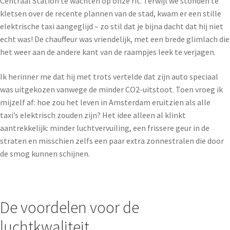
Centraal Station te wachten op onze rit. Terwijl we stonden te
kletsen over de recente plannen van de stad, kwam er een stille
elektrische taxi aangeglijd – zo stil dat je bijna dacht dat hij niet
echt was! De chauffeur was vriendelijk, met een brede glimlach die
het weer aan de andere kant van de raampjes leek te verjagen.
Ik herinner me dat hij met trots vertelde dat zijn auto speciaal
was uitgekozen vanwege de minder CO2-uitstoot. Toen vroeg ik
mijzelf af: hoe zou het leven in Amsterdam eruitzien als alle
taxi’s elektrisch zouden zijn? Het idee alleen al klinkt
aantrekkelijk: minder luchtvervuiling, een frissere geur in de
straten en misschien zelfs een paar extra zonnestralen die door
de smog kunnen schijnen.
De voordelen voor de
luchtkwaliteit