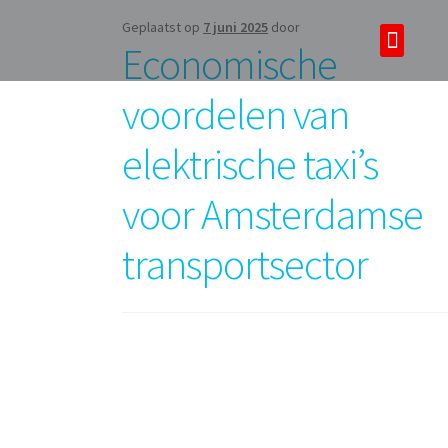
Geplaatst op
7 juni 2025
door
Economische
Over ons
Tours & tickets
voordelen van
elektrische taxi’s
voor Amsterdamse
transportsector