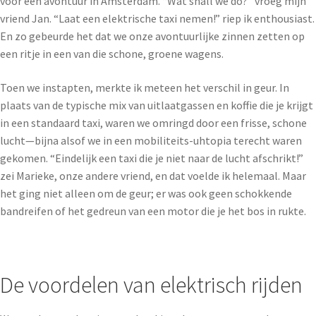
voor een avontuur in Amsterdam. “Wat shall we do?” vroeg mijn
vriend Jan. “Laat een elektrische taxi nemen!” riep ik enthousiast.
En zo gebeurde het dat we onze avontuurlijke zinnen zetten op
een ritje in een van die schone, groene wagens.
Toen we instapten, merkte ik meteen het verschil in geur. In
plaats van de typische mix van uitlaatgassen en koffie die je krijgt
in een standaard taxi, waren we omringd door een frisse, schone
lucht—bijna alsof we in een mobiliteits-uhtopia terecht waren
gekomen. “Eindelijk een taxi die je niet naar de lucht afschrikt!”
zei Marieke, onze andere vriend, en dat voelde ik helemaal. Maar
het ging niet alleen om de geur; er was ook geen schokkende
bandreifen of het gedreun van een motor die je het bos in rukte.
De voordelen van elektrisch rijden