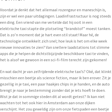
Voordat je denkt dat het allemaal rozengeur en maneschijn is,
zijn er wel een paar uitdagingen. Laadinfrastructuur is nog steeds
een ding. Een vriend van me vertelde dat hij ooit in een
elektrische taxi stapte die plotseling “brandstof” moest tanken.
Dat is zo’n moment dat je hart even stil staat! Maar hé, de
technologie ontwikkelt zich snel; hoe leuk is het om elke week
nieuwe innovaties te zien? Van snellere laadstations tot slimme
apps die je helpen de dichtstbijzijnde beschikbare taxi te vinden,
het is alsof we gewoon in een sci-fi-film terecht zijn gekomen!
En wat dacht je van zelfrijdende elektrische taxi’s? Oké, dat klinkt
misschien een beetje als science fiction, maar ik ben erover. Zit je
gezellig in je taxi, een paar haakjes chips in je handen, en de auto
brengt je naar je bestemming zonder dat je iets hoeft te doen.
Wist je dat in sommige steden dit al wordt getest? Ik kan niet
wachten tot het ook hier in Amsterdam aan onze dijken
verschijnt. Het zou geweldig zijn om onze fietspaden een beetje