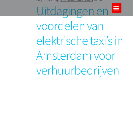
Uitdagingen en
Over ons
Tours & tickets
voordelen van
elektrische taxi’s in
Amsterdam voor
verhuurbedrijven