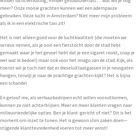
Minder luchtvervuiling, minder geluidsoverlast… wat wil je nog
meer? Onze mooie grachten kunnen wel een adempauze
gebruiken. Vieze lucht in Amsterdam? Niet meer mijn probleem
als ik in een elektrische taxi zit!
Het is niet alleen goed voor de luchtkwaliteit (die moeten we
serieus nemen, als je ooit een fietstocht door de stad hebt
gemaakt waar je het gevoel hebt dat je een sigaret rookt, snap je
wel wat ik bedoel) maar ook voor het imago van de stad. Kijk, als
toerist wil je toch niet dat er dieseluitlaatgassen in je neusgaten
hangen, terwijl je naar de prachtige grachten kijkt? Het is bijna
een schande!
En geloof me, als verhuurbedrijven echt willen vooruitkomen,
kunnen ze niet achterblijven. Meer en meer klanten vragen naar
milieuvriendelijke opties. Ben je klant-gericht of niet? Dit is het
moment om inzet te tonen. Het is gewoon slim zaken doen—
stijgende klanttevredenheid voeren tot meer winst!