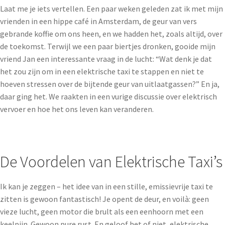
Laat me je iets vertellen. Een paar weken geleden zat ik met mijn
vrienden in een hippe café in Amsterdam, de geur van vers
gebrande koffie om ons heen, en we hadden het, zoals altijd, over
de toekomst. Terwijl we een paar biertjes dronken, gooide mijn
vriend Jan een interessante vraag in de lucht: “Wat denk je dat
het zou zijn om in een elektrische taxi te stappen en niet te
hoeven stressen over de bijtende geur van uitlaatgassen?” En ja,
daar ging het. We raakten in een vurige discussie over elektrisch
vervoer en hoe het ons leven kan veranderen.
De Voordelen van Elektrische Taxi’s
Ik kan je zeggen – het idee van in een stille, emissievrije taxi te
zitten is gewoon fantastisch! Je opent de deur, en voilà: geen
vieze lucht, geen motor die brult als een eenhoorn met een
keelpijn. Gewoon pure rust. En geloof het of niet, elektrische