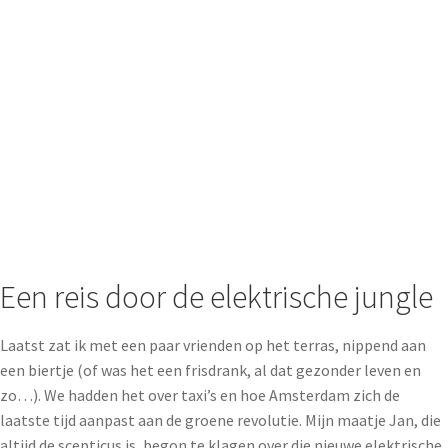
Een reis door de elektrische jungle
Laatst zat ik met een paar vrienden op het terras, nippend aan
een biertje (of was het een frisdrank, al dat gezonder leven en
zo…). We hadden het over taxi’s en hoe Amsterdam zich de
laatste tijd aanpast aan de groene revolutie. Mijn maatje Jan, die
altijd de scepticus is, begon te klagen over die nieuwe elektrische