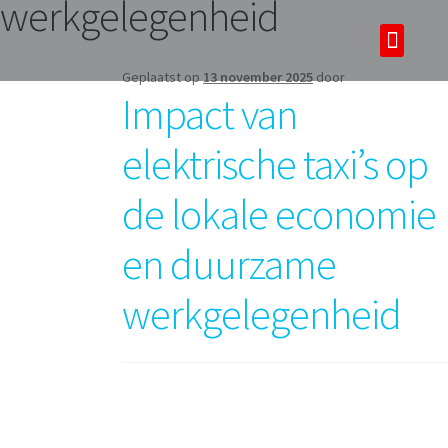
werkgelegenheid
Over ons
Tours & tickets
Geplaatst op
13 november 2025
door
Impact van
elektrische taxi’s op
de lokale economie
en duurzame
werkgelegenheid