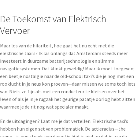
De Toekomst van Elektrisch
Vervoer
Maar los van de hilariteit, hoe gaat het nu echt met die
elektrische taxi’s? Ik las onlangs dat Amsterdam steeds meer
investeert in duurzame batterijtechnologie en slimme
navigatiesystemen. Dat klinkt geweldig! Maar ik moet toegeven;
een beetje nostalgie naar de old-school taxi’s die je nog met een
rooklucht in je neus kon proeven—daar missen we soms toch iets
van. Niets zo fijn als met een conducteur te kletsen over het
leven of als je in je rugzak het geurige patatje oorlog hebt zitten
waarmee je de rit nog wat specialer maakt.
En de uitdagingen? Laat me je dat vertellen. Elektrische taxi’s
hebben hun eigen set van problematiek. De actieradius—the
range—is nog steeds een dingetje. Het is niet zo dat je aan de