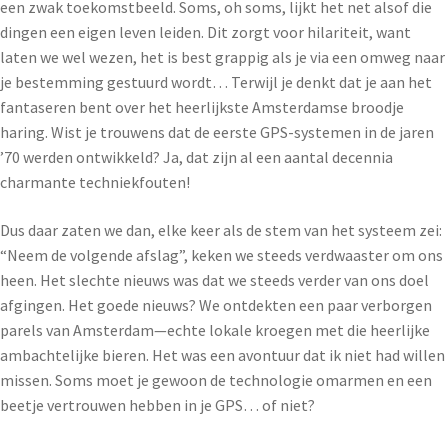
een zwak toekomstbeeld. Soms, oh soms, lijkt het net alsof die
dingen een eigen leven leiden. Dit zorgt voor hilariteit, want
laten we wel wezen, het is best grappig als je via een omweg naar
je bestemming gestuurd wordt… Terwijl je denkt dat je aan het
fantaseren bent over het heerlijkste Amsterdamse broodje
haring. Wist je trouwens dat de eerste GPS-systemen in de jaren
’70 werden ontwikkeld? Ja, dat zijn al een aantal decennia
charmante techniekfouten!
Dus daar zaten we dan, elke keer als de stem van het systeem zei:
“Neem de volgende afslag”, keken we steeds verdwaaster om ons
heen. Het slechte nieuws was dat we steeds verder van ons doel
afgingen. Het goede nieuws? We ontdekten een paar verborgen
parels van Amsterdam—echte lokale kroegen met die heerlijke
ambachtelijke bieren. Het was een avontuur dat ik niet had willen
missen. Soms moet je gewoon de technologie omarmen en een
beetje vertrouwen hebben in je GPS… of niet?