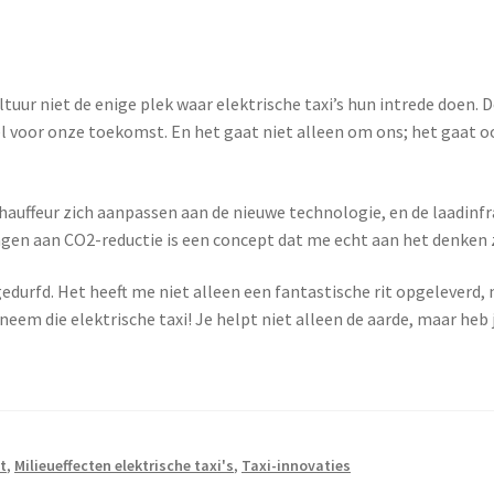
ltuur niet de enige plek waar elektrische taxi’s hun intrede doen
l voor onze toekomst. En het gaat niet alleen om ons; het gaat oo
 chauffeur zich aanpassen aan de nieuwe technologie, en de laadinfr
dragen aan CO2-reductie is een concept dat me echt aan het denken 
angedurfd. Het heeft me niet alleen een fantastische rit opgelever
em die elektrische taxi! Je helpt niet alleen de aarde, maar heb j
t
,
Milieueffecten elektrische taxi's
,
Taxi-innovaties