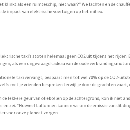
“Het klinkt als een ruimteschip, niet waar?” We lachten en de chauff
 de impact van elektrische voertuigen op het milieu.
ektrische taxi’s stoten helemaal geen CO2 uit tijdens het rijden. En
angen, als een ongevraagd cadeau van de oude verbrandingsmotor
ventionele taxi vervangt, bespaart men tot wel 70% op de CO2-uitst
zelfs met je vrienden bespreken terwijl je door de grachten vaart, 
en de lekkere geur van oliebollen op de achtergrond, kon ik niet a
e en zei: “Hoeveel ballonnen kunnen we om de emissie van dit din
eter voor onze planeet zorgen.