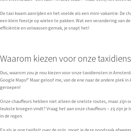
De taxi kwam aanrijden en het voelde als een mini-vakantie. De c
een klein feestje op wielen te pakken. Wat een verandering van de 
efficiëntie en volwassen gemak, je snapt het!
Waarom kiezen voor onze taxidien
Dus, waarom zou je nou kiezen voor onze taxidiensten in Amsterdam?
Google Maps!” Maar geloof me, van de ene naar de andere plek in 
geroepen!
Onze chauffeurs hebben niet alleen de snelste routes, maar zijn oo
leukste kroegen vindt? Vraag het aan onze chauffeurs – zij zijn je 
in de regen.
En als je nog twijfelt over de prijs, moet je deze noodzaak afwegen