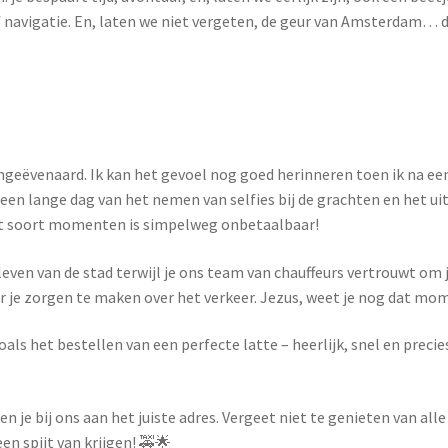
 navigatie. En, laten we niet vergeten, de geur van Amsterdam… d
ngeëvenaard. Ik kan het gevoel nog goed herinneren toen ik na ee
a een lange dag van het nemen van selfies bij de grachten en het 
 dat soort momenten is simpelweg onbetaalbaar!
even van de stad terwijl je ons team van chauffeurs vertrouwt om je
 je zorgen te maken over het verkeer. Jezus, weet je nog dat mome
oals het bestellen van een perfecte latte – heerlijk, snel en preci
n je bij ons aan het juiste adres. Vergeet niet te genieten van alle
en spijt van krijgen! 🚕🌟