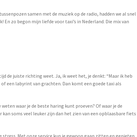
t tussenpozen samen met de muziek op de radio, hadden we al snel
! En zo begon mijn liefde voor taxi’s in Nederland. Die mix van
 de juiste richting weet. Ja, ik weet het, je denkt: “Maar ik heb
 of een labyrint van grachten. Dan komt een goede taxi als
e weten waar je de beste haring kunt proeven? Of waar je de
eur kan soms veel leuker zijn dan het zien van een opblaasbare fiets
etje stress. Met onze service kun je gewoon gaan zitten en genieten