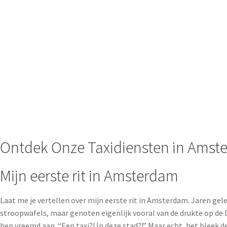
Ontdek Onze Taxidiensten in Amste
Mijn eerste rit in Amsterdam
Laat me je vertellen over mijn eerste rit in Amsterdam. Jaren ge
stroopwafels, maar genoten eigenlijk vooral van de drukte op de
hen vreemd aan. “Een taxi?! In deze stad?!” Maar echt, het bleek d