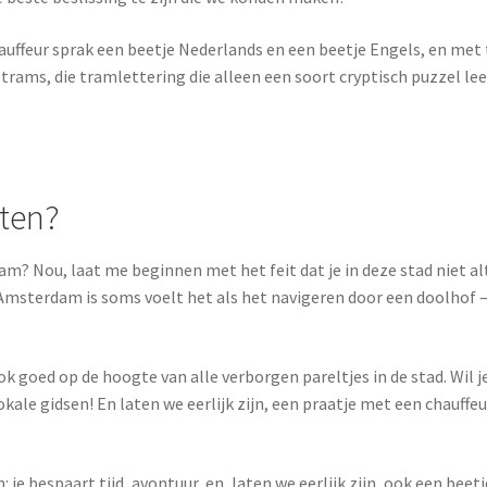
hauffeur sprak een beetje Nederlands en een beetje Engels, en me
trams, die tramlettering die alleen een soort cryptisch puzzel leek
sten?
 Nou, laat me beginnen met het feit dat je in deze stad niet altijd
Amsterdam is soms voelt het als het navigeren door een doolhof –
k goed op de hoogte van alle verborgen pareltjes in de stad. Wil j
lokale gidsen! En laten we eerlijk zijn, een praatje met een chauff
: je bespaart tijd, avontuur, en, laten we eerlijk zijn, ook een be