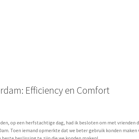
rdam: Efficiency en Comfort
leden, op een herfstachtige dag, had ik besloten om met vrienden
 Dam. Toen iemand opmerkte dat we beter gebruik konden maken van
e beste beslissing te zijn die we konden maken!