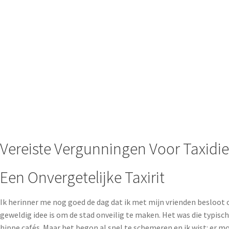
Vereiste Vergunningen Voor Taxidi
Een Onvergetelijke Taxirit
Ik herinner me nog goed de dag dat ik met mijn vrienden besloot o
geweldig idee is om de stad onveilig te maken. Het was die typisch
hippe cafés. Maar het begon al snel te schemeren en ik wist: er mo