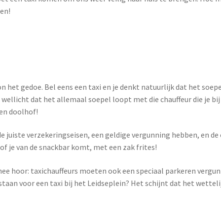
len!
et gedoe. Bel eens een taxi en je denkt natuurlijk dat het soepel 
 wellicht dat het allemaal soepel loopt met die chauffeur die je b
en doolhof!
 de juiste verzekeringseisen, een geldige vergunning hebben, en de
sof je van de snackbar komt, met een zak frites!
nee hoor: taxichauffeurs moeten ook een speciaal parkeren vergunnin
taan voor een taxi bij het Leidseplein? Het schijnt dat het wettelij