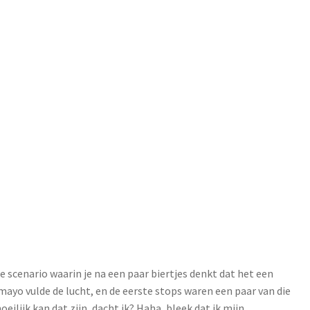
 scenario waarin je na een paar biertjes denkt dat het een
 mayo vulde de lucht, en de eerste stops waren een paar van die
ilijk kan dat zijn, dacht ik? Haha, bleek dat ik mijn