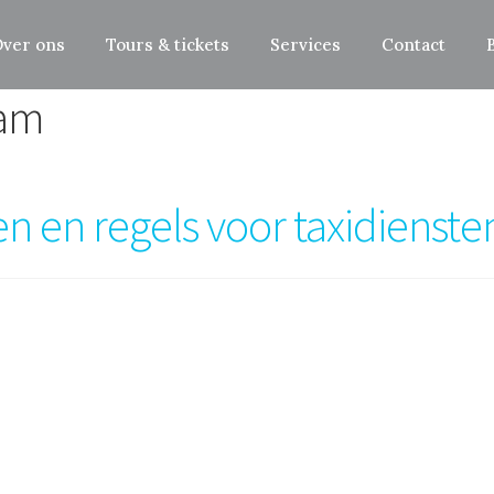
ver ons
Tours & tickets
Services
Contact
dam
en en regels voor taxidienst