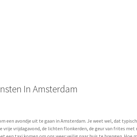
ensten In Amsterdam
m een avondje uit te gaan in Amsterdam. Je weet wel, dat typische
e vrije vrijdagavond, de lichten flonkerden, de geur van frites met
et een taxi komen om ons weer veilig naar huis te brengen. Hoe moe