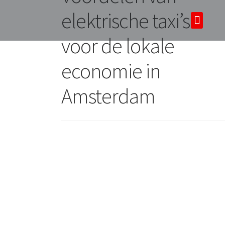
elektrische taxi’s
Over ons
Tours & tickets
voor de lokale
economie in
Amsterdam