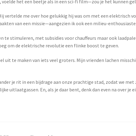
voelde het een beetje als in een sci-fi film—zou je het kunnen ge
ij vertelde me over hoe gelukkig hij was om met een elektrisch voert
tmaakten van een missie—aangezien ik ook een milieu-enthousiaste
n te stimuleren, met subsidies voor chauffeurs maar ook laadpalen
noeg om de elektrische revolutie een flinke boost te geven.
el uit te maken van iets veel groters. Mijn vrienden lachen missch
rander je rit in een bijdrage aan onze prachtige stad, zodat we me
 uitlaatgassen. En, als je daar bent, denk dan even na over je e