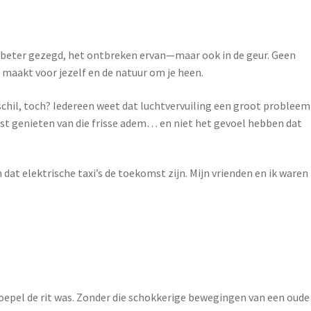
n—of beter gezegd, het ontbreken ervan—maar ook in de geur. Geen
rt maakt voor jezelf en de natuur om je heen.
rschil, toch? Iedereen weet dat luchtvervuiling een groot probleem
 juist genieten van die frisse adem… en niet het gevoel hebben dat
dat elektrische taxi’s de toekomst zijn. Mijn vrienden en ik waren
 soepel de rit was. Zonder die schokkerige bewegingen van een oude