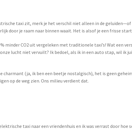
ektrische taxi zit, merk je het verschil niet alleen in de geluide
rlijk door je raam naar binnen waait. Het is alsof je een frisse sta
70% minder CO2 uit vergeleken met traditionele taxi’s! Wat een ve
nze lucht niet vervuilt? Ik bedoel, als ik in een auto stap, wil ik
 charmant (ja, ik ben een beetje nostalgisch), het is geen geheim 
en op de weg zien. Ons milieu verdient dat.
 elektrische taxi naar een vriendenhuis en ik was verrast door hoe